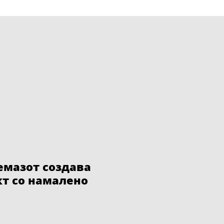
ремазот создава
т со намалено