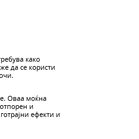
требува како
же да се користи
очи.
ce. Оваа моќна
 отпорен и
готрајни ефекти и