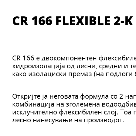
CR 166 FLEXIBLE 2
CR 166 е двокомпонентен флексибилен
хидроизолација од лесни, средни и т
како изолациски премаз (на подлоги
Откријте ја неговата формула со 2 на
комбинација на зголемена водоодбивн
исклучително флексибилен слој. Тоа 
лесно нанесување на производот.