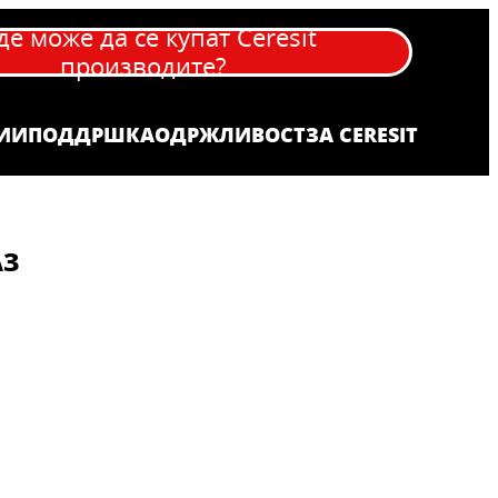
де може да се купат Ceresit
производите?
ИИ
ПОДДРШКА
OДРЖЛИВОСТ
ЗА CERESIT
АЗ