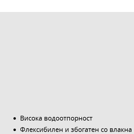
Висока водоотпорност
Флексибилен и збогатен со влакна