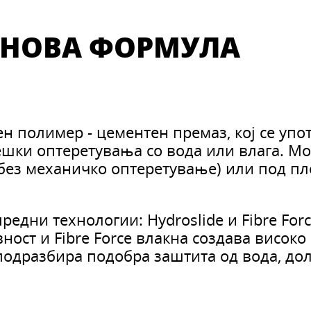
-K НОВА ФОРМУЛА
 полимер - цементен премаз, кој се упо
ешки оптеретувања со вода или влага. Мо
 без механичко оптеретување) или под пл
предни технологии: Hydroslide и Fibre For
ост и Fibre Force влакна создава високо
подразбира подобра заштита од вода, дол