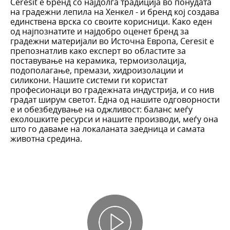
Ceresit е бренд со најдолга традиција во понудата
на градежни лепила на Хенкел - и бренд кој создава
единствена врска со своите корисници. Како еден
од најпознатите и најдобро оценет бренд за
градежни материјали во Источна Европа, Ceresit е
препознатлив како експерт во областите за
поставување на керамика, термоизолација,
подополагање, премази, хидроизолации и
силикони. Нашите системи ги користат
професионаци во градежната индустрија, и со нив
градат ширум светот. Една од нашите одговорности
е и обезбедување на оджливост: баланс меѓу
еколошките ресурси и нашите производи, меѓу она
што го даваме на локаланата заедница и самата
животна средина.