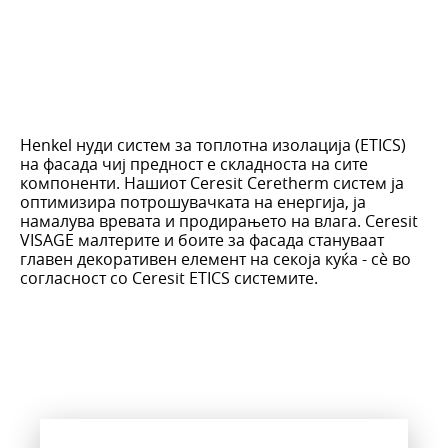
Henkel нуди систем за топлотна изолација (ETICS)
на фасада чиј предност е складноста на сите
компоненти. Нашиот Ceresit Ceretherm систем ја
оптимизира потрошувачката на енергија, ја
намалува вревата и продирањето на влага. Ceresit
VISAGE малтерите и боите за фасада стануваат
главен декоративен елемент на секоја куќа - сѐ во
согласност со Ceresit ETICS системите.