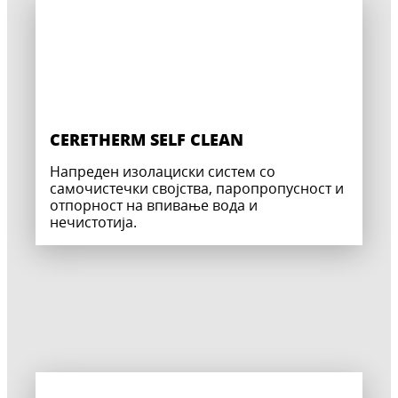
CERETHERM SELF CLEAN
Напреден изолациски систем со
самочистечки својства, паропропусност и
отпорност на впивање вода и
нечистотија.