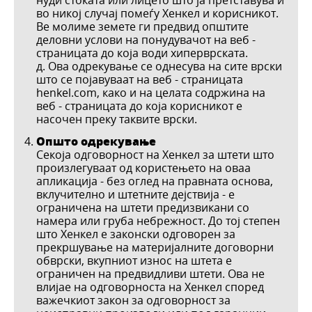
во никој случај помеѓу Хенкел и корисникот.
Ве молиме земете ги предвид општите
деловни услови на понудувачот на веб -
страницата до која води хиперврската.
д. Ова одрекување се однесува на сите врски
што се појавуваат на веб - страницата
henkel.com, како и на целата содржина на
веб - страницата до која корисникот е
насочен преку таквите врски.
Општо одрекување
Секоја одговорност на Хенкел за штети што
произлегуваат од користењето на оваа
апликација - без оглед на правната основа,
вклучително и штетните дејствија - е
ограничена на штети предизвикани со
намера или груба небрежност. До тој степен
што Хенкел е законски одговорен за
прекршување на материјалните договорни
обврски, вкупниот износ на штета е
ограничен на предвидливи штети. Ова не
влијае на одговорноста на Хенкел според
важечкиот закон за одговорност за