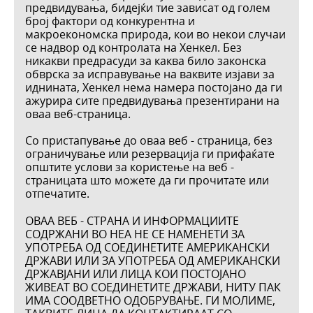
предвидувања, бидејќи тие зависат од голем
број фактори од конкурентна и
макроекономска природа, кои во некои случаи
се надвор од контролата на Хенкел. Без
никакви предрасуди за каква било законска
обврска за исправување на ваквите изјави за
иднината, Хенкел нема намера постојано да ги
ажурира сите предвидувања презентирани на
оваа веб-страница.
Со пристапување до оваа веб - страница, без
ограничување или резервација ги прифаќате
општите услови за користење на веб -
страницата што можете да ги прочитате или
отпечатите.
ОВАА ВЕБ - СТРАНА И ИНФОРМАЦИИТЕ
СОДPЖАНИ ВО НЕА НЕ СЕ НАМЕНЕТИ ЗА
УПОТРЕБА ОД СОЕДИНЕТИТЕ АМЕРИКАНСКИ
ДРЖАВИ ИЛИ ЗА УПОТРЕБА ОД АМЕРИКАНСКИ
ДРЖАВЈАНИ ИЛИ ЛИЦА КОИ ПОСТОЈАНО
ЖИВЕАТ ВО СОЕДИНЕТИТЕ ДРЖАВИ, НИТУ ПАК
ИМА СООДВЕТНО ОДОБРУВАЊЕ. ГИ МОЛИМЕ,