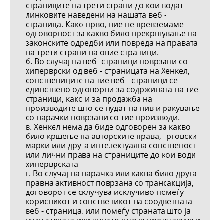
страниците на трети страни до кои водат
линковите наведени на нашата веб -
страница. Како прво, ние не превземаме
одговорност за какво било прекршување на
законските одредби или повреда на правата
на трети страни на овие страници.
б. Во случај на веб- страници поврзани со
хиперврски од веб - страницата на Хенкел,
сопствениците на тие веб - страници се
единствено одговорни за содржината на тие
страници, како и за продажба на
производите што се нудат на нив и ракување
со нарачки поврзани со тие производи.
в. Хенкел нема да биде одговорен за какво
било кршење на авторските права, трговски
марки или друга интелектуална сопственост
или лични права на страниците до кои води
хиперврската
г. Во случај на нарачка или каква било друга
правна активност поврзана со трансакција,
договорот се склучува исклучиво помеѓу
корисникот и сопственикот на соодветната
веб - страница, или помеѓу страната што ја
нуди стоката или лицето што ја претставува и