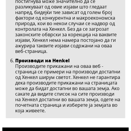
постигнува може значително да се
разликуваат од овие изјави што гледаат
напред, бидејќи тие зависат од голем број
фактори од конкурентна и макроекономска
природа, кои во некои случаи се надвор од
контролата на Хенкел. Без да се загрозат
законските обврски за корекција на ваквите
изјави, Хенкел нема намера постојано да ги
ажурира таквите изјави содржани на оваа
веб-страница.
Производи на Henkel
Производите прикажани на оваа веб -
страница се примери на производи достапни
од Хенкел ширум светот. Хенкел не гарантира
дека производите прикажани на страницата
може да бидат достапни во вашата земја. Ако
сакате да видите список на сите производи
на Хенкел достапни во вашата земја, одете на
почетната страница и изберете ја земјата во
која живеете.