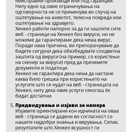
неисправни производи или под гаранции.
Ниту едно од овие ограничувања на
одговорноста не се применува во случај на
оштетување на животот, телесна повреда или
оштетување на здравјето.
Хенкел работи напорно за да ги заштити сите
веб - страници на Хенкел без вируси, но не
можеме да гарантираме дека нема вирус.
Поради оваа причина, ви препорачуваме да
бидете сигурни дека обезбедувате соодветна
заштита од вируси (на пример, со користење
на скенер за вируси) пред да преземете
документи и податоци.
Хенкел не гарантира дека нема да настане
каква било грешка при користењето на
услугите што се нудат на веб - страницата на
Хенкел, ниту дека овие услуги секогаш ќе
бидат достапни.
Предвидувања и изјави за намера
Изјавите ориентирани кон иднината на оваа
веб - страница се дадени во согласност со
нашите најдобри знаења и верувања. Сепак,
резултатите што Хенкел всушност ги