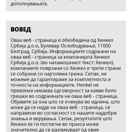
дополнувањата.
BOВЕД
Оваа веб - страница е обезбедена од Хенкел
Србија д.о.о, Булевар Ослободување, 11000
Белград, Србија. Информациите содржани на
оваа веб - страница за компанијата Хенкел
Србија д.о.о. (во натамошниот текст: Хенкел),
компаниите поврзани со Хенкел и трети страни
се собрани со најголема грижа. Сепак, не
можеме да гарантираме за комплетноста и
точноста на информациите. Henkel не
превзема никаква одговорност за какви било
грешки во содржината на оваа веб - страница.
Објавите за она што се очекува во иднина, што
може да се најде на оваа веб - страница, се
направени во согласност со нашите најдобри
знаења и верувања. Сепак, резултатите што
Хенкел ќе ги постигне во пракса може
значително да се разликуваат од овие