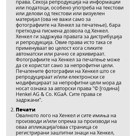
права. Секоја репродукција на информации
или податоци, особено употреба на текстови
или делови од текстови или визуелен
материјал (ова не важи само за
фотографиите на Хенкел за печатење), бара
претходна писмена дозвола од Хенкел.
Хенкел ги задржува правата за дистрибуција
и репродукција. Овие права исто така се
применуваат во целост кога сликите
автоматски или рачно се архивираат.
Фотографиите на Хенкел за печатење може
да се користат само за непрофитни цели.
Печатените фотографии на Хенкел што се
репродуцираат и/или електронски се
модифицираат за непрофитни цели мора да
носат ознака за авторски права "© [година]
Henkel AG & Co. KGaA. Сите права се
задржани".
Печати
Овалното лого на Хенкел и сите имиња на
производи и/или опрема за производи на
оваа апликација/оваа страница се
регистрирани заштитни знаци на Хенкел,