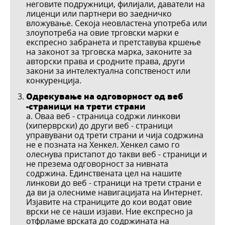
неговите подружници, филијали, даватели на
лиценци или партнери во заедничко
вложување. Секоја неовластена употреба или
злоупотреба на овие трговски марки е
експресно забранета и претставува кршење
на законот за трговска марка, законите за
авторски права и сродните права, други
закони за интелектуална сопственост или
конкуренција.
Одрекување на одговорност од веб
-страници на трети страни
а. Оваа веб - страница содржи линкови
(хиперврски) до други веб - страници
управувани од трети страни и чија содржина
не е позната на Хенкел. Хенкел само го
олеснува пристапот до такви веб - страници и
не презема одговорност за нивната
содржина. Единствената цел на нашите
линкови до веб - страници на трети страни е
да ви ја олесниме навигацијата на Интернет.
Изјавите на страниците до кои водат овие
врски не се наши изјави. Ние експресно ја
отфрламе врската до содржината на