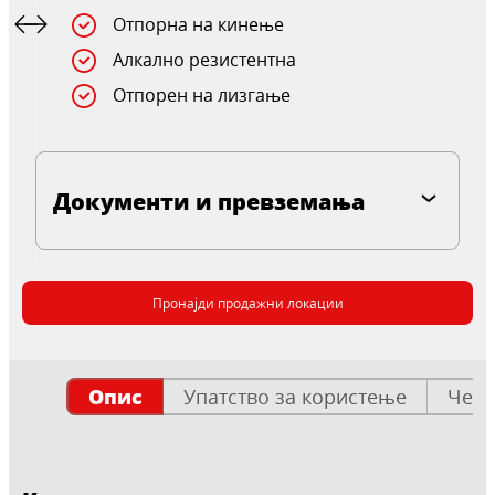
Отпорна на кинење
Алкално резистентна
Отпорен на лизгање
Документи и превземања
Пронајди продажни локации
Опис
Упатство за користење
Чест