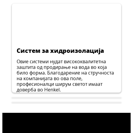
CERESIT CT 174
Силиконски завршен малтер со мазна
CERESIT CT 76
Основен премаз за подготовка на
структура, збогатен со влакна
Силикатно-силиконски завршен малтер со
подлога
...
Декоративен тенкослоен завршен малтер
мазна структура, збогатен со влакна
...
со зголемена UV заштита за внатрешна и
...
надворешна употреба. Структура слична
...
на камен со големина на зрно од 1,5 mm
или 2,0 mm.
Систем за хидроизолација
Овие системи нудат висококвалитетна
заштита од продирање на вода во која
било форма. Благодарение на стручноста
на компанијата во ова поле,
професионалци ширум светот имаат
доверба во Henkel.