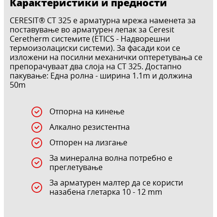
Карактеристики и предности
CERESIT® CT 325 е арматурна мрежа наменета за
поставување во арматурен лепак за Ceresit
Ceretherm системите (ETICS - Надворешни
термоизолациски системи). За фасади кои се
изложени на посилни механички оптеретувања се
препорачуваат два слоја на CT 325. Достапно
пакување: Една ролна - ширина 1.1m и должина
50m
Отпорна на кинење
Алкално резистентна
Отпорен на лизгање
За минерална волна потребно е
преглетување
За арматурен малтер да се користи
назабена глетарка 10 - 12 mm