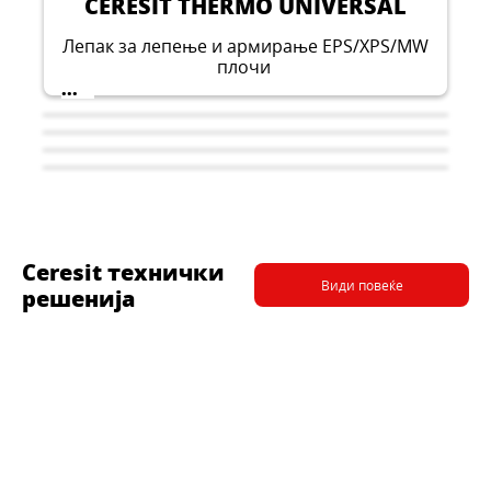
CERESIT THERMO UNIVERSAL
Лепак за лепење и армирање EPS/XPS/MW
плочи
...
Ceresit технички
Види повеќе
решенија
CERESIT CT 74
CERESIT CT 16