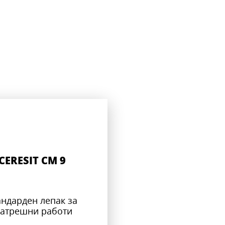
CERESIT CM 9
андарден лепак за
атрешни работи