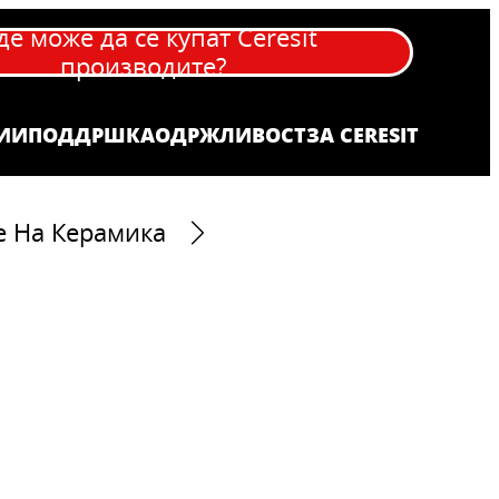
де може да се купат Ceresit
производите?
ИИ
ПОДДРШКА
OДРЖЛИВОСТ
ЗА CERESIT
е На Керамика