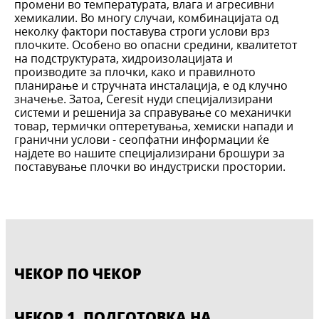
промени во температурата, влага и агресивни
хемикалии. Во многу случаи, комбинацијата од
неколку фактори поставува строги услови врз
плочките. Особено во опасни средини, квалитетот
на подструктурата, хидроизолацијата и
производите за плочки, како и правилното
планирање и стручната инсталација, е од клучно
значење. Затоа, Ceresit нуди специјализирани
системи и решенија за справување со механички
товар, термички оптеретувања, хемиски напади и
гранични услови - сеопфатни информации ќе
најдете во нашите специјализирани брошури за
поставување плочки во индустриски простории.
ЧЕКОР ПО ЧЕКОР
ЧЕКОР 1. ПОДГОТОВКА НА