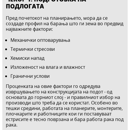
ПОДЛОГАТА
Пред почетокот на планирањето, мора да се
создаде профил на барања што ги зема во предвид
најважните фактори:
Механички оптоварувања
Термички стресови
Хемиски напад
Изложеност на влага и влажност
Гранични услови
Проценката на овие фактори го одредува
извршувањето на конструкцијата на подот - од
основата до горниот слој - и правилниот избор на
производи што треба да се користат. Особено во
тешки средини, работата на планерите, монтерите,
плочкарите и работниците кои ги поставуваат
естрисите е тесно поврзана и бара работа рака под
рака.