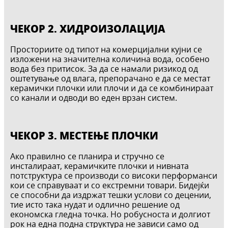
ЧЕКОР 2. ХИДРОИЗОЛАЦИЈА
Просториите од типот на комерцијални кујни се
изложени на значителна количина вода, особено
вода без притисок. За да се намали ризикод од
оштетување од влага, препорачано е да се местат
керамички плочки или плочи и да се комбинираат
со канали и одводи во еден врзан систем.
ЧЕКОР 3. МЕСТЕЊЕ ПЛОЧКИ
Ако правилно се планира и стручно се
инсталираат, керамичките плочки и нивната
потструктура се производи со високи перформанси
кои се справуваат и со екстремни товари. Бидејќи
се способни да издржат тешки услови со децении,
тие исто така нудат и одлично решение од
економска гледна точка. Но робусноста и долгиот
рок на една подна структура не зависи само од