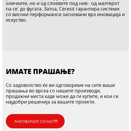
оличките, но и од слоевите под нив - од малтерот
па се' до фугата. Затоа, Ceresit гарантира системи
со високи перформанси засновани врз иновација и
искуство.
ИМАТЕ ПРАШАЊЕ?
Со задоволство ќе ви одговориме на сите ваши
прашања во врска со нашите производи,
продажни места каде може да ги купите, и кои се
најдобри решенија за вашите проекти.
РАЗГОВАРАЈТЕ СО НАС!