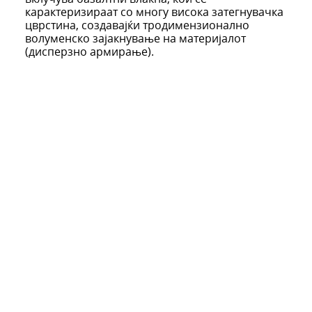
карактеризираат со многу висока затегнувачка
цврстина, создавајќи тродимензионално
волуменско зајакнување на материјалот
(дисперзно армирање).