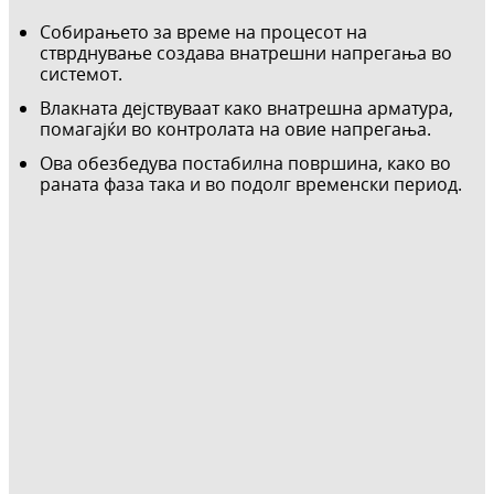
Собирањето за време на процесот на
стврднување создава внатрешни напрегања во
системот.
Влакната дејствуваат како внатрешна арматура,
помагајќи во контролата на овие напрегања.
Ова обезбедува постабилна површина, како во
раната фаза така и во подолг временски период.