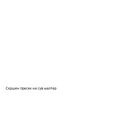
Скршен пресек на сув малтер