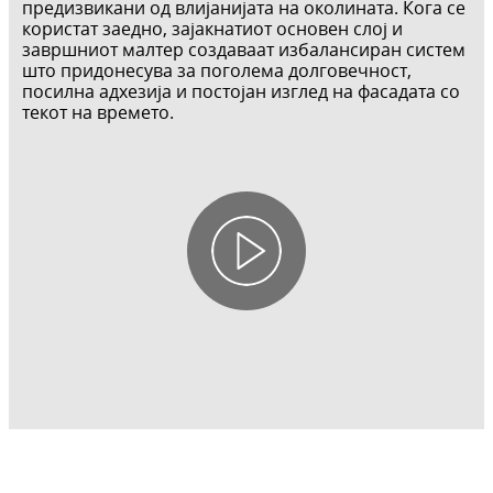
предизвикани од влијанијата на околината. Кога се
користат заедно, зајакнатиот основен слој и
завршниот малтер создаваат избалансиран систем
што придонесува за поголема долговечност,
посилна адхезија и постојан изглед на фасадата со
текот на времето.