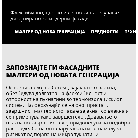
Флексибилно, цврсто и лесно за нанесување –
дизајнирано за модерни фасади.
МАЛТЕР ОД НОВА ГЕНЕРАЦИЈА
ПРЕДНОСТИ
ТЕХН
ЗАПОЗНАЈТЕ ГИ ФАСАДНИТЕ
МАЛТЕРИ ОД НОВАТА ГЕНЕРАЦИЈА
Основниот слој на Ceresit, зајакнат со влакна,
обезбедува долготрајна флексибилност и
отпорност на пукнатини во термоизолацискиот
систем. Надоврзувајќи се на овој пристап,
завршниот малтер исто така е зајакнат со влакна и
се применува како завршен слој. Додавањето
влакна во завршниот слој придонесува за подобра
распределба на оптоварувањата и го намалува
ризикот од појава на микропукнатини