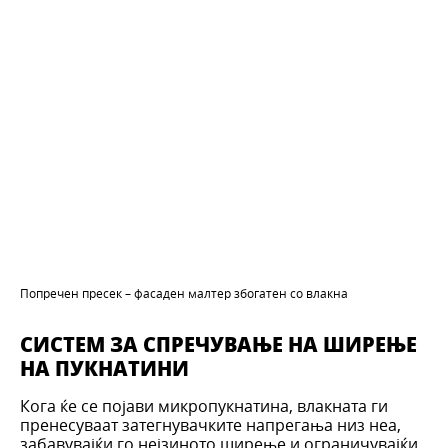
Попречен пресек – фасаден малтер збогатен со влакна
СИСТЕМ ЗА СПРЕЧУВАЊЕ НА ШИРЕЊЕ
НА ПУКНАТИНИ
Кога ќе се појави микропукнатина, влакната ги
пренесуваат затегнувачките напрегања низ неа,
забавувајќи го нејзиното ширење и ограничувајќи