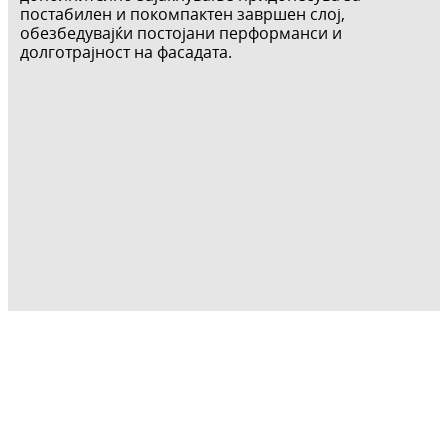
постабилен и покомпактен завршен слој,
обезбедувајќи постојани перформанси и
долготрајност на фасадата.