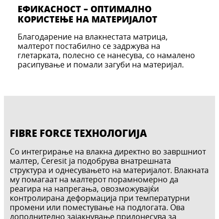
ЕФИКАСНОСТ – ОПТИМАЛНО
КОРИСТЕЊЕ НА МАТЕРИЈАЛОТ
Благодарение на влакнестата матрица,
малтерот постабилно се задржува на
глетарката, полесно се нанесува, со намалено
расипување и помали загуби на материјал.
FIBRE FORCE ТЕХНОЛОГИЈА
Со интегрирање на влакна директно во завршниот
малтер, Ceresit ја подобрува внатрешната
структура и однесувањето на материјалот. Влакната
му помагаат на малтерот порамномерно да
реагира на напрегања, овозможувајќи
контролирана деформација при температурни
промени или поместување на подлогата. Ова
дополнително зајакнување придонесува за