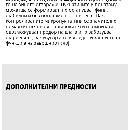
го нејзиното отворање. Пукнатините и понатаму
можат да се формираат, но остануваат фини,
стабилни и без понатамошно ширење. Вака
контролираните микропукнатини се значително
помалку штетни од пошироките пукнатини кои
овозможуваат продор на влага и го забрзуваат
стареењето, зачувувајќи го изгледот и заштитната
функција на завршниот слој.
ДОПОЛНИТЕЛНИ ПРЕДНОСТИ