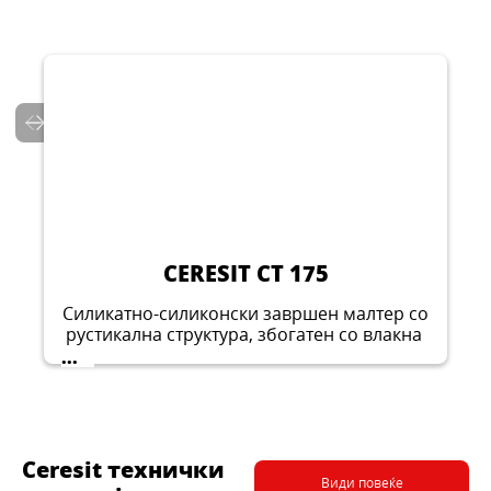
CERESIT CT 16
CERESIT CT 85
CERESIT CT 80
Основен премаз за подготовка на
Лепак за лепење и армирање EPS/XPS
подлога
Лепак и арматурен малтер за минерална
плочи
...
волна
...
...
CERESIT CT 175
Силикатно-силиконски завршен малтер со
рустикална структура, збогатен со влакна
...
Ceresit технички
Види повеќе