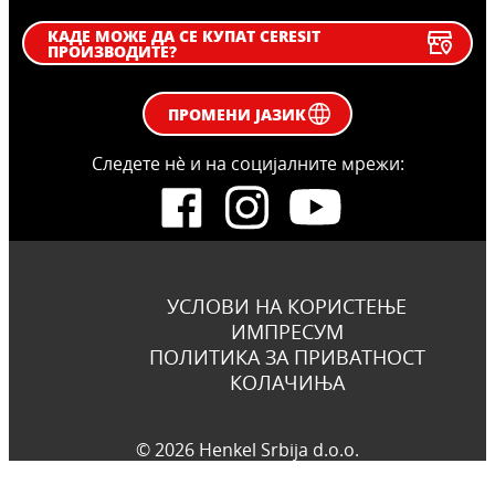
системот. Нашиот систем ја оптимизира
потрошувачката на енергија, ја намалува
КАДЕ МОЖЕ ДА СЕ КУПАТ CERESIT
буката и продирањето на влага.
ПРОИЗВОДИТЕ?
ПРОМЕНИ ЈАЗИК
Следете нѐ и на социјалните мрежи:
УСЛОВИ НА КОРИСТЕЊЕ
ИМПРЕСУМ
ПОЛИТИКА ЗА ПРИВАТНОСТ
КОЛАЧИЊА
© 2026 Henkel Srbija d.o.o.