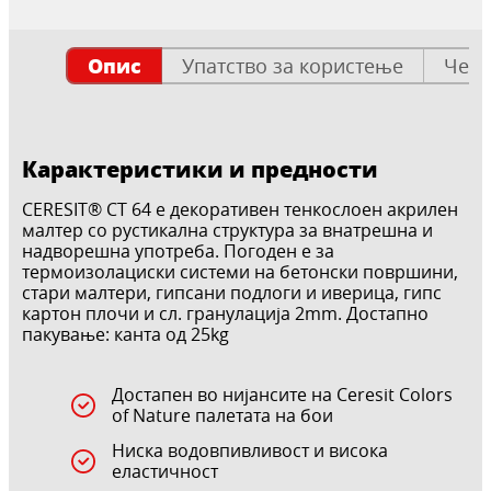
Опис
Упатство за користење
Чест
Карактеристики и предности
CERESIT® CT 64 е декоративен тенкослоен акрилен
малтер со рустикална структура за внатрешна и
надворешна употреба. Погоден е за
термоизолациски системи на бетонски површини,
стари малтери, гипсани подлоги и иверица, гипс
картон плочи и сл. гранулација 2mm. Достапно
пакување: канта од 25kg
Достапен во нијансите на Ceresit Colors
of Nature палетата на бои
Ниска водовпивливост и висока
еластичност