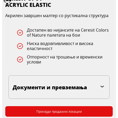
ACRYLIC ELASTIC
Акрилен завршен малтер со рустикална структура
Достапен во нијансите на Ceresit Colors
of Nature палетата на бои
Ниска водовпивливост и висока
еластичност
Отпорност на трошење и временски
услови
Документи и превземања
Пронајди продажни локации