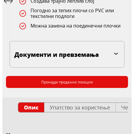
Создава трајно леплив слој
Погодно за тепих плочи со PVC или
текстилни подлоги
Можна замена на поединечни плочки
Документи и превземања
Пронајди продажни локации
Опис
Упатство за користење
Чест