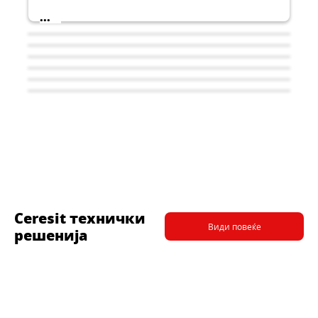
...
Ceresit технички
Види повеќе
решенија
CERESIT R 766
CERESIT CN 69
CERESIT DX
Повеќенаменски основен премаз
CERESIT DD+
Самонивелирачка подна маса
CERESIT DH MAXI
Универзална самонивелирачка маса 0.5 –
...
CERESIT R 755