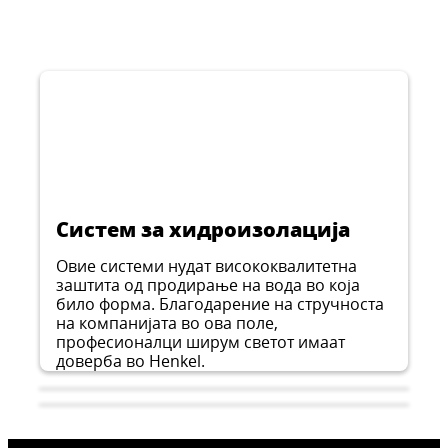
Самонивелирачка маса за дебелина на
10 mm
...
Самонивелирачка маса за дебелина на
слој 0,5 - 10 mm
...
Двокомпонентен епоксиден заштитен
слој од 3-30 mm
...
прајмер
...
...
Систем за хидроизолација
Овие системи нудат висококвалитетна
заштита од продирање на вода во која
било форма. Благодарение на стручноста
на компанијата во ова поле,
професионалци ширум светот имаат
доверба во Henkel.