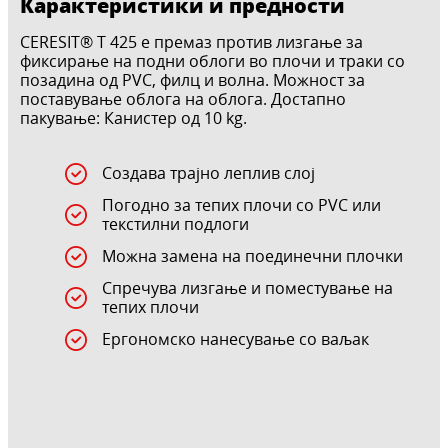
Карактеристики и предности
CERESIT® T 425 е премаз против лизгање за
фиксирање на подни облоги во плочи и траки со
позадина од PVC, филц и волна. Можност за
поставување облога на облога. Достапно
пакување: Канистер од 10 kg.
Создава трајно леплив слој
Погодно за тепих плочи со PVC или
текстилни подлоги
Можна замена на поединечни плочки
Спречува лизгање и поместување на
тепих плочи
Ергономско нанесување со ваљак