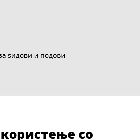
за ѕидови и подови
 користење со