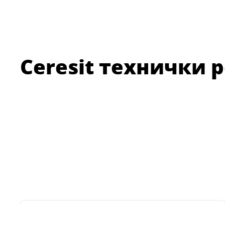
Ceresit технички 
CERESIT CE 43
Екстра отпорна,
флексибилна фуг маса
за високо фреквентни
и влажни простори, 2-
...
20mm