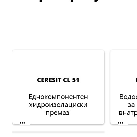
CERESIT CL 51
Еднокомпонентен
Водо
хидроизолациски
за
премаз
внат
...
...