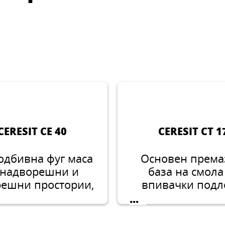
CERESIT CE 40
CERESIT CT 1
одбивна фуг маса
Основен према
 надворешни и
база на смола
решни простории,
впивачки под
1-8mm
...