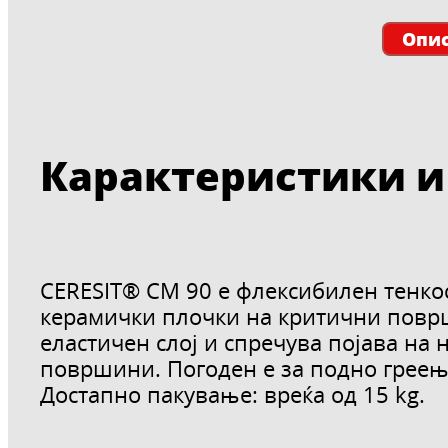
Опи
Карактеристики и
CERESIT® CM 90 е флексибилен тенко
керамички плочки на критични површ
еластичен слој и спречува појава на
површини. Погоден е за подно греење
Достапно пакување: вреќа од 15 kg.