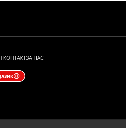
Т
КОНТАКТ
ЗА НАС
Специјални Решенија За
ЈАЗИК
Специјални Формати И
Подлоги
При местењето плочки
можете да најдете
соодветни решенија за
речиси секој вкус: од