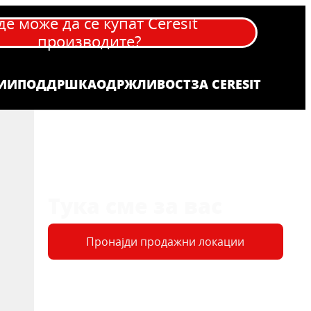
де може да се купат Ceresit
производите?
ИИ
ПОДДРШКА
OДРЖЛИВОСТ
ЗА CERESIT
Тука сме за вас
Пронајди продажни локации