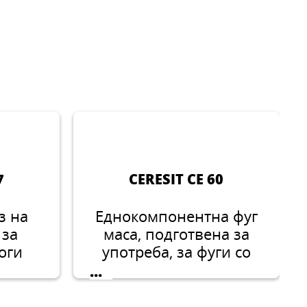
7
CERESIT CE 60
з на
Еднокомпонентна фуг
 за
маса, подготвена за
логи
употреба, за фуги со
ширина од 1–6 mm.
...