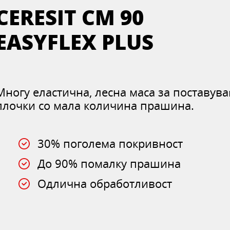
CERESIT CM 90
EASYFLEX PLUS
Многу еластична, лесна маса за поставув
плочки со мала количина прашина.
30% поголема покривност
До 90% помалку прашина
Одлична обработливост