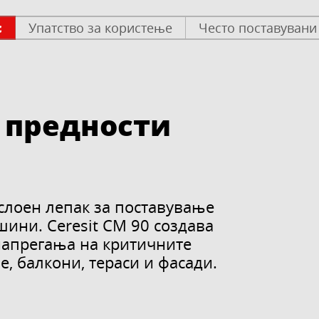
с
Упатство за користење
Често поставуван
 предности
слоен лепак за поставување
ини. Ceresit CM 90 создава
 напрегања на критичните
, балкони, тераси и фасади.