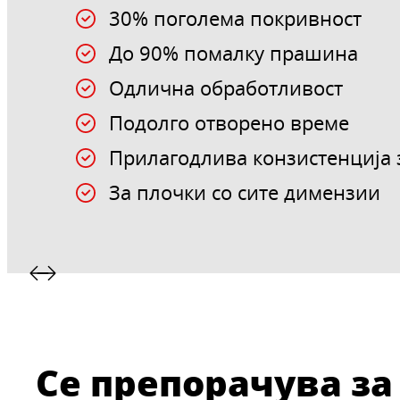
30% поголема покривност
До 90% помалку прашина
Одлична обработливост
Подолго отворено време
Прилагодлива конзистенција 
За плочки со сите димензии
Се препорачува за