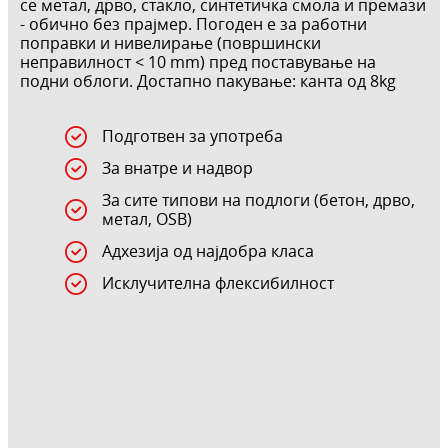
се метал, дрво, стакло, синтетичка смола и премази
- обично без прајмер. Погоден е за работни
поправки и нивелирање (површински
неправилност < 10 mm) пред поставување на
подни облоги. Достапно пакување: канта од 8kg
Подготвен за употреба
За внатре и надвор
За сите типови на подлоги (бетон, дрво,
метал, OSB)
Адхезија од најдобра класа
Исклучителна флексибилност