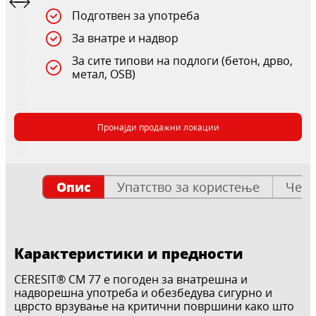
Подготвен за употреба
За внатре и надвор
За сите типови на подлоги (бетон, дрво,
метал, OSB)
Пронајди продажни локации
Опис
Упатство за користење
Чест
Карактеристики и предности
CERESIT® CM 77 е погоден за внатрешна и
надворешна употреба и обезбедува сигурно и
цврсто врзување на критични површини како што